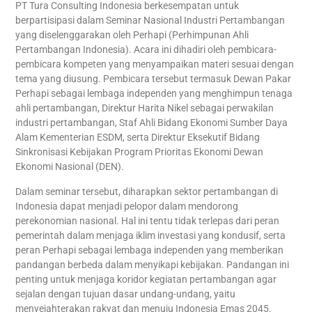
PT Tura Consulting Indonesia berkesempatan untuk
berpartisipasi dalam Seminar Nasional Industri Pertambangan
yang diselenggarakan oleh Perhapi (Perhimpunan Ahli
Pertambangan Indonesia). Acara ini dihadiri oleh pembicara-
pembicara kompeten yang menyampaikan materi sesuai dengan
tema yang diusung. Pembicara tersebut termasuk Dewan Pakar
Perhapi sebagai lembaga independen yang menghimpun tenaga
ahli pertambangan, Direktur Harita Nikel sebagai perwakilan
industri pertambangan, Staf Ahli Bidang Ekonomi Sumber Daya
Alam Kementerian ESDM, serta Direktur Eksekutif Bidang
Sinkronisasi Kebijakan Program Prioritas Ekonomi Dewan
Ekonomi Nasional (DEN).
Dalam seminar tersebut, diharapkan sektor pertambangan di
Indonesia dapat menjadi pelopor dalam mendorong
perekonomian nasional. Hal ini tentu tidak terlepas dari peran
pemerintah dalam menjaga iklim investasi yang kondusif, serta
peran Perhapi sebagai lembaga independen yang memberikan
pandangan berbeda dalam menyikapi kebijakan. Pandangan ini
penting untuk menjaga koridor kegiatan pertambangan agar
sejalan dengan tujuan dasar undang-undang, yaitu
menyejahterakan rakyat dan menuju Indonesia Emas 2045.