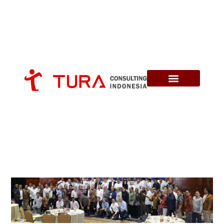
Seminar Nasional Perhapi –
Tantangan Dan Strategi Industri
Pertambangan Dalam Mendukung
Pertumbuhan Ekonomi Nasional
Menuju Indonesia Emas 2045.
Tura Consulting
Tura Update
23 January 2025
12 Views